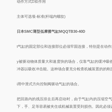
动作方式
D
双作用
主体可选项
-
标准(杆端内螺纹)
日本SMC薄型低摩擦气缸MQQTB30-40D
t气缸的固定部位和连接部位必须牢固连接，特别是在动
y被驱动物体质量大和速度快的场合，仅靠气缸的缓冲吸
冲器以吸收冲击能。这种场合要充分检查机械装置的的刚
i用中泄式方向控制阀驱动气缸的场合。
把回路内的残压排去后再启动时，由于气缸内的压缩空
下，手、足等容易被夹住或机械装置受到损伤。因此必须