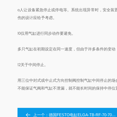
o人让设备紧急停止或停电等。系统出现异常时，安全装
伤的设计应给予考虑。
!0仅用气缸进行同步动作要避免。
多只气缸在初期设定在同一速度，但由于许多条件的变动
!2关于中间停止。
用三位中封式或中止式方向控制阀控制气缸中间停止的场
不能保证气阀和气缸不泄漏，就不能长时间的保持中停位
上一个：
德国FESTO电缸ELGA-TB-RF-70-700-0H