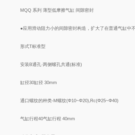
MQQ 系列 薄型低摩擦气缸 间隙密封
●应用滑动阻力小的间隙密封构造，扩大了在普通气缸中
形式
T
标准型
安装
B
通孔·两侧螺孔共通(标准)
缸径
30
缸径 30mm
通口螺纹的种类
-
M螺纹(Φ10~Φ20),Rc(Φ25~Φ40)
气缸行程
40
气缸行程 40mm