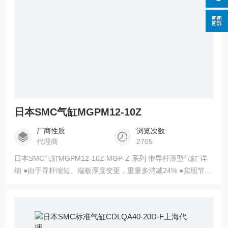
日本SMC气缸MGPM12-10Z
厂商性质
浏览次数
代理商
2705
日本SMC气缸MGPM12-10Z MGP-Z 系列 带导杆薄型气缸 详
细 ●由于导杆缩短、端板厚度变更，重量多消减24% ●实现节省
空间 由于导杆多缩短22 mm，削减了气缸安装时避让孔的加工
量 ●圆型磁性开关、耐强磁场磁性开关无需隔板，可直接安装