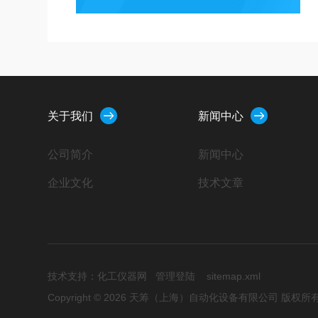
关于我们
新闻中心
公司简介
新闻中心
企业文化
技术文章
技术支持：
化工仪器网
管理登陆
sitemap.xml
Copyright © 2026 天筹（上海）自动化设备有限公司 版权