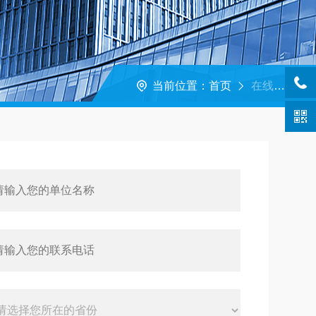
当前位置：
首页
在线留言