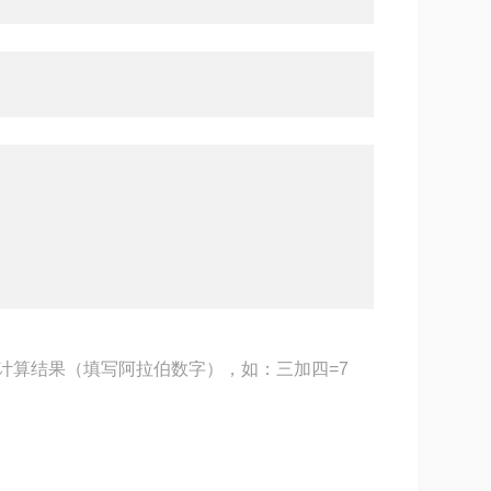
计算结果（填写阿拉伯数字），如：三加四=7