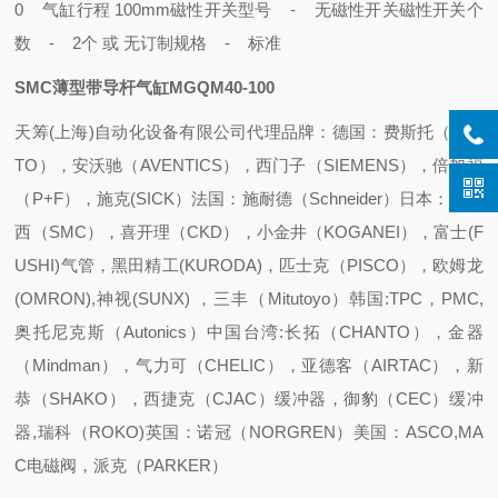
0 气缸行程 100mm
磁性开关型号 - 无磁性开关
磁性开关个
数 - 2个 或 无
订制规格 - 标准
SMC薄型带导杆气缸MGQM40-100
天筹(上海)自动化设备有限公司代理品牌：
德国：费斯托（FES
TO），安沃驰（AVENTICS），西门子（SIEMENS），倍加福
（P+F），施克(SICK）
法国：施耐德（Schneider）
日本：速睦
西（SMC），喜开理（CKD），小金井（KOGANEI），富士(F
USHI)气管，黑田精工(KURODA)，匹士克（PISCO），欧姆龙
(OMRON),神视(SUNX) ，三丰（Mitutoyo）
韩国:TPC，PMC,
奥托尼克斯（Autonics）
中国台湾:长拓（CHANTO），金器
（Mindman），气力可（CHELIC），亚德客（AIRTAC），新
恭（SHAKO），西捷克（CJAC）缓冲器，御豹（CEC）缓冲
器,瑞科（ROKO)
英国：诺冠（NORGREN）
美国：ASCO,MA
C电磁阀，派克（PARKER）