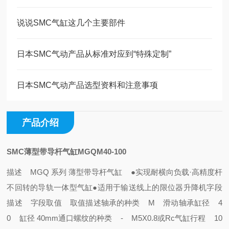
说说SMC气缸这几个主要部件
日本SMC气动产品从标准对应到“特殊定制”
日本SMC气动产品选型资料和注意事项
产品介绍
SMC薄型带导杆气缸MGQM40-100
描述 MGQ 系列 薄型带导杆气缸
●实现耐横向负载·高精度杆
不回转的导轨一体型气缸
●适用于输送线上的限位器升降机
字段
描述 字段取值 取值描述
轴承的种类 M 滑动轴承
缸径 4
0 缸径 40mm
通口螺纹的种类 - M5X0.8或Rc
气缸行程 10