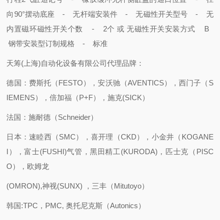
向90°
摆动底座 - 无
杆端安装件 - 无
磁性开关型号 - 无
内置磁环
磁性开关个数 - 2个 或 无
磁性开关安装方式 B
钢带安装型
订制规格 - 标准
天筹(上海)自动化设备有限公司代理品牌：
德国：费斯托（FESTO），安沃驰（AVENTICS），西门子（S
IEMENS），倍加福（P+F），施克(SICK）
法国：施耐德（Schneider）
日本：速睦西（SMC），喜开理（CKD），小金井（KOGANE
I），富士(FUSHI)气管，黑田精工(KURODA)，匹士克（PISC
O），欧姆龙
(OMRON),神视(SUNX) ，三丰（Mitutoyo）
韩国:TPC，PMC, 奥托尼克斯（Autonics）