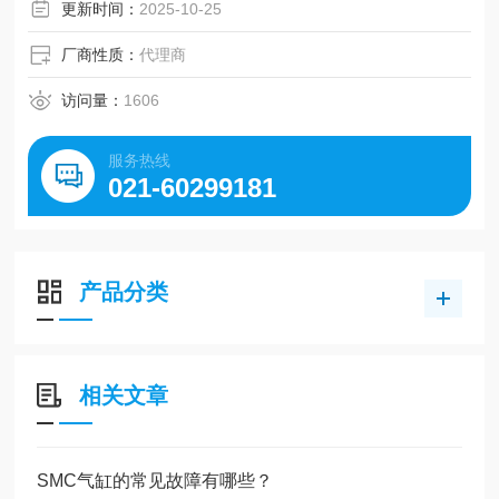
●追加安装件：两侧脚座、无杆侧法兰
更新时间：
2025-10-25
●磁性开关可操作性提高，易于调整位置
●磁性开关可选择导轨安装型
厂商性质：
代理商
●设定了杆端安装件、摆动底座安装件的型号（省去了分别订
购气缸和支件的时间）
访问量：
1606
服务热线
021-60299181
产品分类
相关文章
SMC气缸的常见故障有哪些？