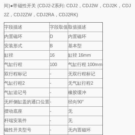
间)
●带磁性开关 (CDJ2-Z系列: CDJ2，CDJ2W，CDJ2K，CDJ
2Z，CDJ2ZW，CDJ2RA，CDJ2RK)
字段描述
字段取值
取值描述
内置磁环
D
内置磁环
安装形式
B
基本型
缸径
16
缸径 16mm
气缸行程
100
气缸行程 100mm
双行程标记
-
无双行程标记
气缸行程2
-
无气缸行程2
气缸追记号
-
橡胶缓冲
无杆侧缸盖的通口位置
-
径向90°
摆动底座
-
无
杆端安装件
-
无
磁性开关型号
-
无内置磁环