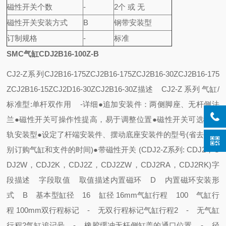
磁性开关个数
-
2个 或 无
磁性开关安装方式
B
钢带安装型
订制规格
-
标准
SMC气缸CDJ2B16-100Z-B
CJ2-Z系列
CJ2B16-175Z
CJ2B16-175Z
CJ2B16-30Z
CJ2B16-175
Z
CJ2B16-15Z
CJ2D16-30Z
CJ2B16-30Z
描述 CJ2-Z 系列 气缸/
标准型:单杆双作用
-
详细
●追加安装件：两侧脚座、无杆侧法
兰
●磁性开关可操作性提高，易于调整位置
●磁性开关可选择导
轨安装型
●设定了杆端安装件、摆动底座安装件的型号(省去了分
别订购气缸和支件的时间)
●带磁性开关 (CDJ2-Z系列: CDJ2，C
DJ2W，CDJ2K，CDJ2Z，CDJ2ZW，CDJ2RA，CDJ2RK)
字
段描述 字段取值 取值描述
内置磁环 D 内置磁环
安装形
式 B 基本型
缸径 16 缸径 16mm
气缸行程 100 气缸行
程 100mm
双行程标记 - 无双行程标记
气缸行程2 - 无气缸
行程2
气缸追记号 - 橡胶缓冲
无杆侧缸盖的通口位置 - 径