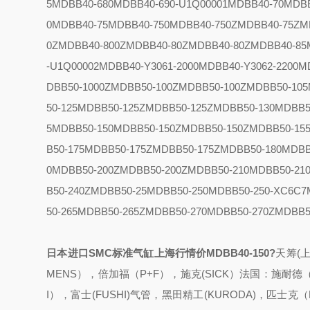
5
MDBB40-680
MDBB40-690-U1Q00001
MDBB40-70
MDBB
0
MDBB40-75
MDBB40-750
MDBB40-750Z
MDBB40-75Z
M
0Z
MDBB40-800Z
MDBB40-80Z
MDBB40-80Z
MDBB40-85
-U1Q00002
MDBB40-Y3061-2000
MDBB40-Y3062-2200
M
DBB50-1000Z
MDBB50-100Z
MDBB50-100Z
MDBB50-105
50-125
MDBB50-125Z
MDBB50-125Z
MDBB50-130
MDBB5
5
MDBB50-150
MDBB50-150Z
MDBB50-150Z
MDBB50-15
B50-175
MDBB50-175Z
MDBB50-175Z
MDBB50-180
MDBB
0
MDBB50-200Z
MDBB50-200Z
MDBB50-210
MDBB50-21
B50-240Z
MDBB50-25
MDBB50-250
MDBB50-250-XC6C7
50-265
MDBB50-265Z
MDBB50-270
MDBB50-270Z
MDBB5
日本进口SMC标准气缸上海行情价MDBB40-150
?
天筹(
MENS），倍加福（P+F），施克(SICK）
法国：施耐德（Sc
I），富士(FUSHI)气管，黑田精工(KURODA)，匹士克（PI