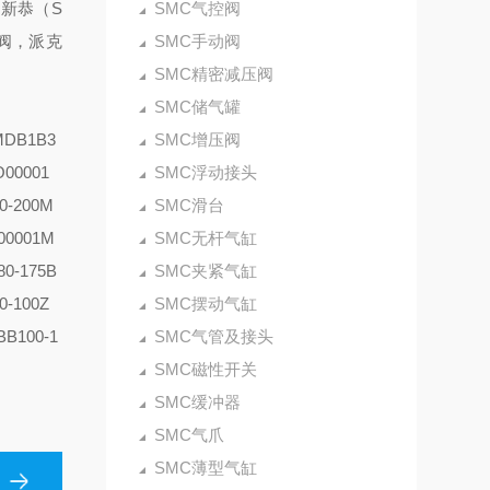
，新恭（S
SMC气控阀
磁阀，派克
SMC手动阀
SMC精密减压阀
SMC储气罐
MDB1B3
SMC增压阀
O00001
SMC浮动接头
0-200
M
SMC滑台
00001
M
SMC无杆气缸
0-175B
SMC夹紧气缸
0-100Z
SMC摆动气缸
B100-1
SMC气管及接头
SMC磁性开关
SMC缓冲器
SMC气爪
SMC薄型气缸