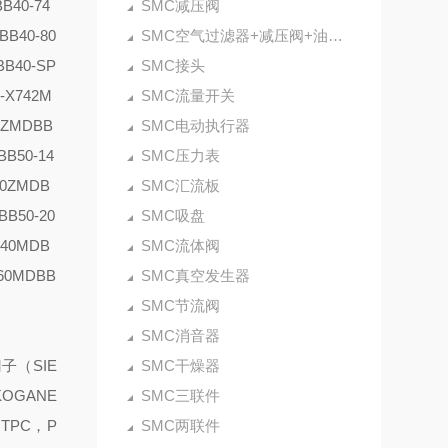
B40-74
SMC减压阀
BB40-80
SMC空气过滤器+减压阀+油雾器
B40-SP
SMC接头
-X742
M
SMC流量开关
0Z
MDBB
SMC电动执行器
BB50-14
SMC压力表
0Z
MDB
SMC汇流板
BB50-20
SMC吸盘
40
MDB
SMC流体阀
60
MDBB
SMC真空发生器
SMC节流阀
SMC消音器
子（SIE
SMC干燥器
OGANE
SMC三联件
:TPC，P
SMC两联件