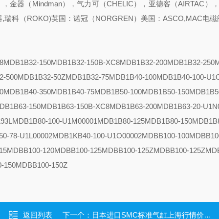
，金器（Mindman），气力可（CHELIC），亚德客（AIRTAC）
,瑞科（ROKO)
英国：诺冠（NORGREN）
美国：ASCO,MAC电
8
MDB1B32-150
MDB1B32-150B-XC8
MDB1B32-200
MDB1B32-250
2-500
MDB1B32-50Z
MDB1B32-75
MDB1B40-100
MDB1B40-100-U1
0
MDB1B40-350
MDB1B40-75
MDB1B50-100
MDB1B50-150
MDB1B5
DB1B63-150
MDB1B63-150B-XC8
MDB1B63-200
MDB1B63-20-U1N
93L
MDB1B80-100-U1M00001
MDB1B80-125
MDB1B80-150
MDB1B8
0-78-U1L00002
MDB1KB40-100-U1O00002
MDBB100-100
MDBB10
15
MDBB100-120
MDBB100-125
MDBB100-125Z
MDBB100-125Z
MDB
-150
MDBB100-150Z
返回列表
下一个：
日本进口SMC标准气缸上海行情价MDBB40-150Z