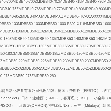
40-700
MDBB40-700Z
MDBB40-70Z
MDBB40-715
MDBB40-730
MDB
DBB40-75Z
MDBB40-765
MDBB40-770
MDBB40-80
MDBB40-800
MD
MDBB40-85Z
MDBB40-90
MDBB40-90Z
MDBB40-HC-U1Q00004
MDB
DBB50-100
MDBB50-1000
MDBB50-1000-B30J-X1184
MDBB50-1000
MDBB50-110
MDBB50-110Z
MDBB50-115
MDBB50-120
MDBB50-12
0-130Z
MDBB50-135
MDBB50-135Z
MDBB50-140
MDBB50-140Z
MD
5
MDBB50-160
MDBB50-160Z
MDBB50-165
MDBB50-170
MDBB50-17
50-180Z
MDBB50-185
MDBB50-185Z
MDBB50-190
MDBB50-195
MD
0Z
MDBB50-220
MDBB50-225
MDBB50-230
MDBB50-230Z
MDBB50-2
MDBB50-250Z
MDBB50-250Z
MDBB50-25Z
MDBB50-25Z
MDBB50-2
0-275
MDBB50-275Z
MDBB50-280
上海)自动化设备有限公司代理品牌：
德国：费斯托（FESTO），西门
hneider）
日本：速睦西（SMC），喜开理（CKD），小金井（K
SCO），欧姆龙(OMRON),神视(SUNX) ，三丰（Mitutoyo）
韩国