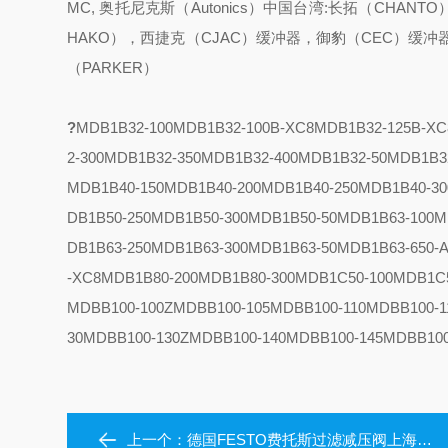
MC, 奥托尼克斯（Autonics）
中国台湾:长拓（CHANTO）
HAKO），西捷克（CJAC）缓冲器，御豹（CEC）缓冲器
（PARKER）
?
MDB1B32-100
MDB1B32-100B-XC8
MDB1B32-125B-XC
2-300
MDB1B32-350
MDB1B32-400
MDB1B32-50
MDB1B3
MDB1B40-150
MDB1B40-200
MDB1B40-250
MDB1B40-30
DB1B50-250
MDB1B50-300
MDB1B50-50
MDB1B63-100
M
DB1B63-250
MDB1B63-300
MDB1B63-50
MDB1B63-650-A
-XC8
MDB1B80-200
MDB1B80-300
MDB1C50-100
MDB1C5
MDBB100-100Z
MDBB100-105
MDBB100-110
MDBB100-1
30
MDBB100-130Z
MDBB100-140
MDBB100-145
MDBB100
上一个：
德国FESTO费托斯过滤减压阀上海授权代理LFR-1-D-5M-MAXI-A-MPA