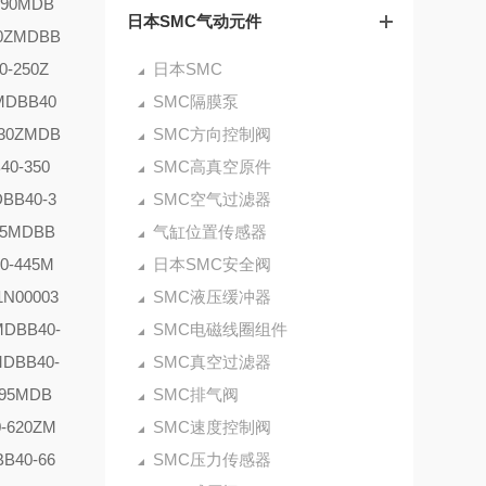
90
MDB
日本SMC气动元件
0Z
MDBB
0-250Z
日本SMC
MDBB40
SMC隔膜泵
30Z
MDB
SMC方向控制阀
40-350
SMC高真空原件
BB40-3
SMC空气过滤器
5
MDBB
气缸位置传感器
0-445
M
日本SMC安全阀
1N00003
SMC液压缓冲器
MDBB40-
SMC电磁线圈组件
DBB40-
SMC真空过滤器
95
MDB
SMC排气阀
-620Z
M
SMC速度控制阀
B40-66
SMC压力传感器