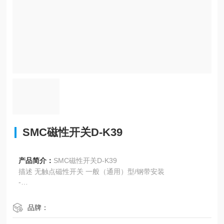
SMC磁性开关D-K39
产品简介：
SMC磁性开关D-K39
描述 无触点磁性开关 一般（通用）型/钢带安装
-
详细
字段描述 字段取值 取值描述
品牌：
磁性开关型号 K39 无触点磁性开关, 导管接线座式, 带指示