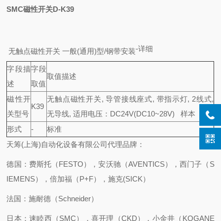
SMC磁性开关D-K39
-
详细
无触点磁性开关 一般(通用)型/钢带安装
字段描
字段
取值描述
述
取值
磁性开
无触点磁性开关, 导管接线座式, 带指示灯, 2线式,
K39
关型号
无导线, 适用电压：DC24V(DC10~28V)
样本
形式
-
标准
天筹(上海)自动化设备有限公司代理品牌：
德国：费斯托（FESTO），安沃驰（AVENTICS），西门子（S
IEMENS），倍加福（P+F），施克(SICK）
法国：施耐德（Schneider）
日本：速睦西（SMC），喜开理（CKD），小金井（KOGANE