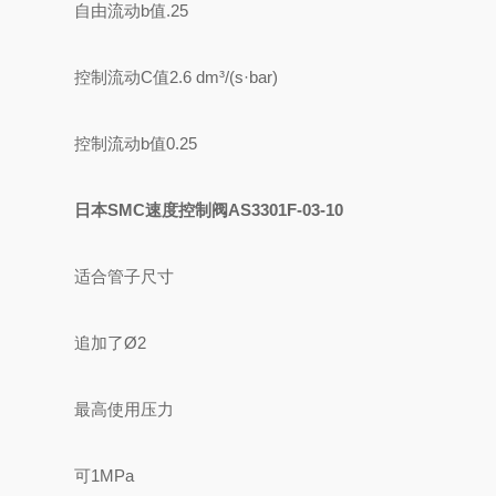
自由流动b值
.25
控制流动C值
2.6 dm³/(s·bar)
控制流动b值
0.25
日本SMC速度控制阀AS3301F-03-10
适合管子尺寸
追加了Ø2
最高使用压力
可1MPa