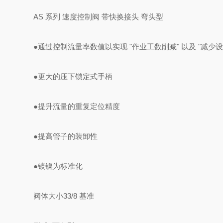
AS 系列 速度控制阀 带快换接头 弯头型
●通过控制流量率数值以实现 "作业工数削减" 以及 "减
●更大的压下锁定式手柄
●提升流量的重复定位精度
●提高管子的装卸性
●镀镍为标准化
阀体大小
3
3/8 基准