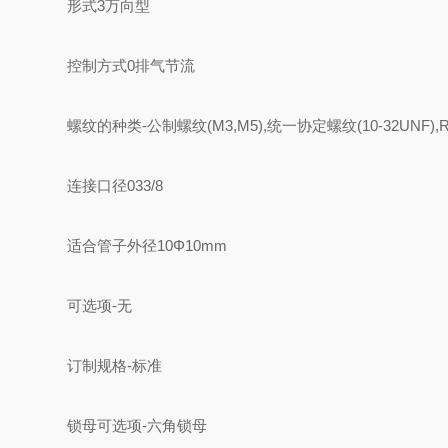
形式
3
万向型
控制方式
0
排气节流
螺纹的种类
-
公制螺纹(M3,M5),统一协定螺纹(10-32UNF),
连接口径
03
3/8
适合管子外径
10
Φ10mm
可选项
-
无
订制规格
-
标准
锁母可选项
-
六角锁母