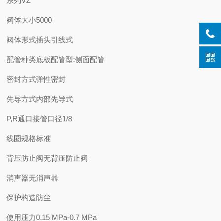
系列
VZ
阀体大小
5000
阀体形式
插头引线式
配管种类
底板配管型:侧面配管
密封方式
弹性密封
先导方式
内部先导式
P,R通口接管口径
1/8
线圈规格
标准
背压防止阀
无背压防止阀
消声器
无消声器
保护构造
防尘
使用压力
0.15 MPa-
0.7 MPa