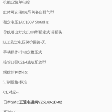
机能
1
2位单电控
缸体可选项
0
先导阀各自排气型
额定电压
1
AC100V 50/60Hz
导线引出方式
D
DIN型插座式 带插头
LED及过电压保护回路
-
无
手动操作
-
非锁定推压式
接管口径
02
1/4底板配管型
螺纹的种类
-
Rc
订制规格
-
标准
CE对应
-
-
日本SMC五通电磁阀VZ5140-1D-02