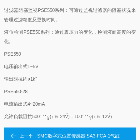
过滤器阻塞监视PSE550系列：可通过监视过滤器的阻塞状况来
管理过滤精度及更换时间。
液位检测PSE550系列：通过表压力的变化，检测液面高度的变
化。
PSE550
电压输出式1~5V
输出阻抗约ሀ1kˮ
PSE550-28
电流输出式4~20mA
允许负载阻抗500ˮ ᅜူ(ۉᇸ 24V้)，100ˮ ᅜူ(ۉᇸ 12V้)
SMC数字式位置传感器ISA3-FCA-1气缸
上一个：