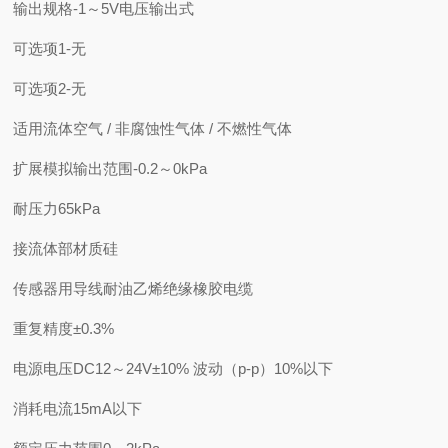
输出规格
-
1～5V电压输出式
可选项1
-
无
可选项2
-
无
适用流体
空气 / 非腐蚀性气体 / 不燃性气体
扩展模拟输出范围
-0.2～0kPa
耐压力
65kPa
接流体部材质
硅
传感器用导线
耐油乙烯绝缘橡胶电缆
重复精度
±0.3%
电源电压
DC12～24V±10% 波动（p-p）10%以下
消耗电流
15mA以下