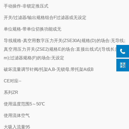
手动操作
-
非锁定推压式
开关/过滤器/输出规格组合
F
过滤器或无设定
单位规格
-
带单位切换功能或无
导线规格
-
真空用数字压力开关(ZSE30A)规格(D)的场合:无导线;
真空用压力开关(ZSE2)规格E的场合:直接出线式/(导线长度0.6
m);过滤器规格(F)的场合:无设定
破坏流量调节针阀/托架A,B
-
无锁母,带托架A或B
CE对应
-
-
系列
ZR
使用温度范围
5～50℃
使用流体
空气
大吸入流量
95