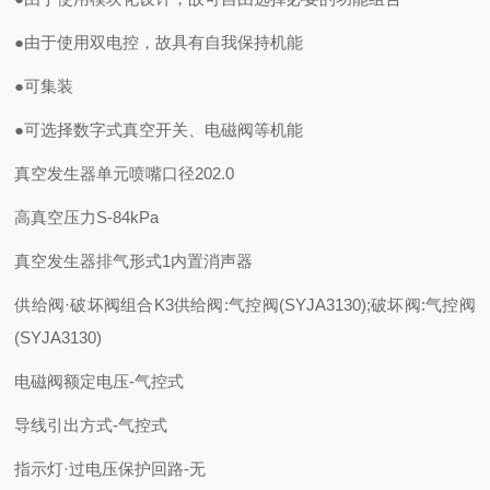
●由于使用双电控，故具有自我保持机能
●可集装
●可选择数字式真空开关、电磁阀等机能
真空发生器单元喷嘴口径
20
2.0
高真空压力
S
-84kPa
真空发生器排气形式
1
内置消声器
供给阀·破坏阀组合
K3
供给阀:气控阀(SYJA3130);破坏阀:气控阀
(SYJA3130)
电磁阀额定电压
-
气控式
导线引出方式
-
气控式
指示灯·过电压保护回路
-
无