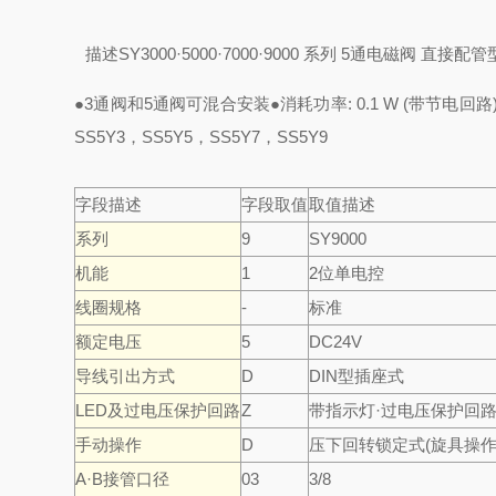
描述
SY3000·5000·7000·9000 系列 5通电磁阀 直接配
●3通阀和5通阀可混合安装
●消耗功率: 0.1 W (带节电回路
SS5Y3，SS5Y5，SS5Y7，SS5Y9
字段描述
字段取值
取值描述
系列
9
SY9000
机能
1
2位单电控
线圈规格
-
标准
额定电压
5
DC24V
导线引出方式
D
DIN型插座式
LED及过电压保护回路
Z
带指示灯·过电压保护回
手动操作
D
压下回转锁定式(旋具操作
A·B接管口径
03
3/8