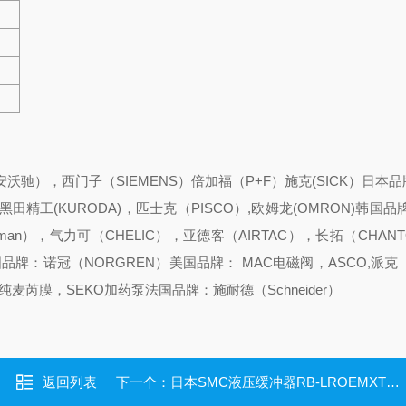
(安沃驰），西门子（SIEMENS）倍加福（P+F）施克(SICK）
日本品
精工(KURODA)，匹士克（PISCO）,欧姆龙(OMRON)
韩国品牌:
an），气力可（CHELIC），亚德客（AIRTAC），长拓（CHAN
品牌：诺冠（NORGREN）
美国品牌： MAC电磁阀，ASCO,派克（
纯麦芮膜，SEKO加药泵
法国品牌：施耐德（Schneider）
返回列表
下一个：
日本SMC液压缓冲器RB-LROEMXT1.5MX2正品