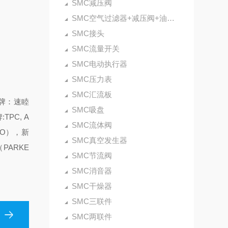
SMC减压阀
SMC空气过滤器+减压阀+油雾器
SMC接头
SMC流量开关
SMC电动执行器
SMC压力表
SMC汇流板
牌：速睦
SMC吸盘
TPC, A
SMC流体阀
TO），新
SMC真空发生器
PARKE
SMC节流阀
SMC消音器
SMC干燥器
SMC三联件
SMC两联件