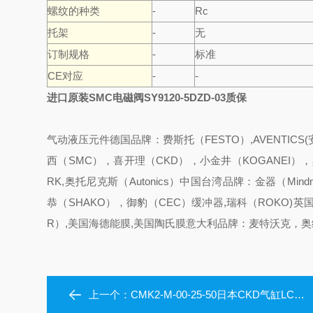
螺纹的种类
-
Rc
托架
-
无
订制规格
-
标准
CE对应
-
-
进口原装SMC电磁阀SY9120-5DZD-03质保
气动液压元件
德国品牌：费斯托（FESTO）,AVENTICS
西（SMC），喜开理（CKD），小金井（KOGANEI），黑田
RK,奥托尼克斯（Autonics）
中国台湾品牌：金器（Mindm
恭（SHAKO），御豹（CEC）缓冲器,瑞科（ROKO)
英国
R）,美国海德能膜,美国陶氏膜
意大利品牌：麦特沃克，奥
上一个：
CMK2-M-00-25-50日本CKD气缸LCR-12-20源头采购假一罚十