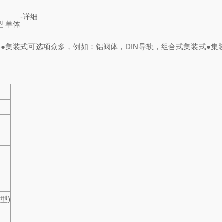
-
详细
管型 单体
)
●集装式可选项众多，例如：铝阀体，DIN导轨，组合式集装式
●集
路
型)