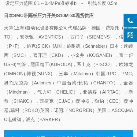
设定压力范围 0.1～0.4MPa
准标准b - 引线长度 0.5m
日本SMC带隔板压力开关IS10M-30现货供应
天筹(上海)自动化设备有限公司代理品牌：
德国：费斯托（FES
TO），安沃驰（AVENTICS），西门子（SIEMENS），倍加福
（P+F），施克(SICK）
法国：施耐德（Schneider）
日本：速睦
西（SMC），喜开理（CKD），小金井（KOGANEI），富士(F
USHI)气管，黑田精工(KURODA)，匹士克（PISCO），欧姆龙
(OMRON),神视(SUNX) ，三丰（Mitutoyo）
韩国:TPC，PMC,
奥托尼克斯（Autonics）
中国台湾:长拓（CHANTO），金器
（Mindman），气力可（CHELIC），亚德客（AIRTAC），新
恭（SHAKO），西捷克（CJAC）缓冲器，御豹（CEC）缓冲
器,瑞科（ROKO)
英国：诺冠（NORGREN）
美国：ASCO,MA
C电磁阀，派克（PARKER）