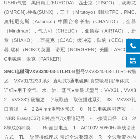
USHI)气管，黑田精工(KURODA)，匹士克（PISCO），欧姆龙
(OMRON),神视(SUNX) ，三丰（Mitutoyo）
韩国:TPC，PMC,
奥托尼克斯（Autonics）
中国台湾:长拓（CHANTO），金器
（Mindman），气力可（CHELIC），亚德客（AIRTAC），新
恭（SHAKO），西捷克（CJAC）缓冲器，御豹（CEC）缓冲
器,瑞科（ROKO)
英国：诺冠（NORGREN）
美国：ASCO,MA
C电磁阀，派克（PARKER）
SMC电磁阀VXV3340-03-1TLR1-B
型号
VXV3340-03-1TLR1-B
描
述 VXV31/32/33 系列 直动式3通电磁阀 真空吸盘用/单体式
-
详细
●用于空气、水、油、蒸气
●集装式型号：VVX31，VVX3
2，VVX33
字段描述 字段取值 取值描述
系列 33 VXV33
孔
口直径 4 2.2/4 mmΦ
阀体形式 0 N.C.
电磁阀可选项 -
NBR,Brass(C37),B种,空气/水用
追记号 - -
接管口径 03 3/
8
螺纹的种类 - Rc
额定电压 1 AC100V 50/60Hz
导线引出
方式 TL 导管接线座式·带灯
全波整流器 R 全波整流器内