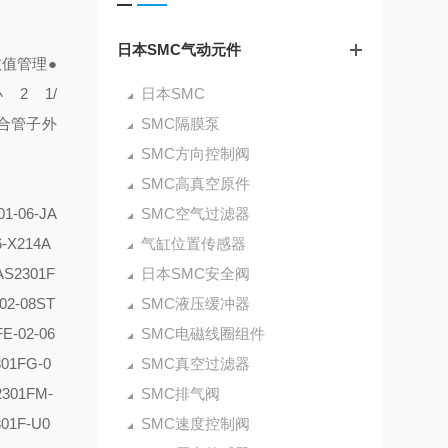
日本SMC气动元件
数值管理
●
 2 1/
日本SMC
合管子外
SMC隔膜泵
SMC方向控制阀
SMC高真空原件
01-06-J
A
SMC空气过滤器
6-X214
A
气缸位置传感器
AS2301F
日本SMC安全阀
02-08ST
SMC液压缓冲器
E-02-06
SMC电磁线圈组件
01FG-0
SMC真空过滤器
2301FM-
SMC排气阀
01F-U0
SMC速度控制阀