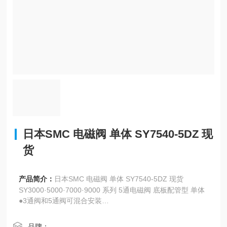
日本SMC 电磁阀 单体 SY7540-5DZ 现
货
产品简介：
日本SMC 电磁阀 单体 SY7540-5DZ 现货
SY3000·5000·7000·9000 系列 5通电磁阀 底板配管型 单体
●3通阀和5通阀可混合安装
●消耗功率: 0.1 W （带节电回路）
●集装式可选项众多，例如：铝阀体，DIN导轨，组合式集装
品牌：