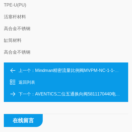
TPE-U(PU)
活塞杆材料
高合金不锈钢
缸筒材料
高合金不锈钢
Mindman精密流量比例阀MVPM-NC-1-1-M-T
上一个：
返回列表
AVENTICS二位五通换向阀5811170440电磁阀
下一个：
在线留言