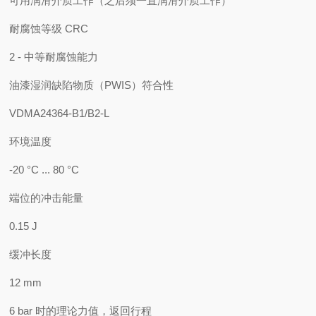
可用润滑介质工作（之后须一直润滑介质工作）
耐腐蚀等级 CRC
2 - 中等耐腐蚀能力
油漆湿润缺陷物质（PWIS）符合性
VDMA24364-B1/B2-L
环境温度
-20 °C ... 80 °C
端位的冲击能量
0.15 J
缓冲长度
12 mm
6 bar 时的理论力值，返回行程