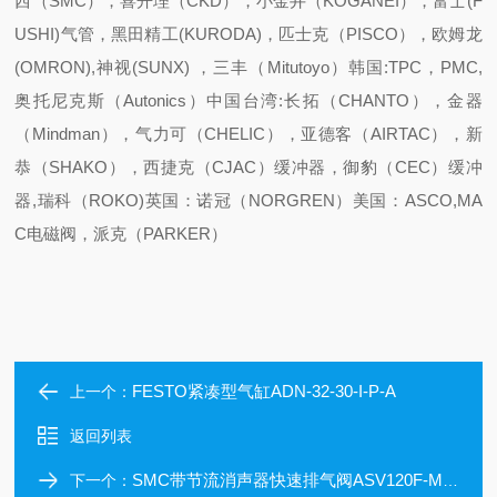
西（SMC），喜开理（CKD），小金井（KOGANEI），富士(F
USHI)气管，黑田精工(KURODA)，匹士克（PISCO），欧姆龙
(OMRON),神视(SUNX) ，三丰（Mitutoyo）
韩国:TPC，PMC,
奥托尼克斯（Autonics）
中国台湾:长拓（CHANTO），金器
（Mindman），气力可（CHELIC），亚德客（AIRTAC），新
恭（SHAKO），西捷克（CJAC）缓冲器，御豹（CEC）缓冲
器,瑞科（ROKO)
英国：诺冠（NORGREN）
美国：ASCO,MA
C电磁阀，派克（PARKER）
FESTO紧凑型气缸ADN-32-30-I-P-A
上一个：
返回列表
SMC带节流消声器快速排气阀ASV120F-M3-04
下一个：