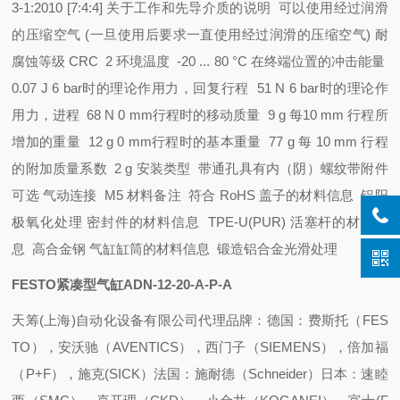
3-1:2010 [7:4:4]
关于工作和先导介质的说明 可以使用经过润滑
的压缩空气 (一旦使用后要求一直使用经过润滑的压缩空气)
耐
腐蚀等级 CRC 2
环境温度 -20 ... 80 °C
在终端位置的冲击能量
0.07 J
6 bar时的理论作用力，回复行程 51 N
6 bar时的理论作
用力，进程 68 N
0 mm行程时的移动质量 9 g
每10 mm 行程所
增加的重量 12 g
0 mm行程时的基本重量 77 g
每 10 mm 行程
的附加质量系数 2 g
安装类型 带通孔
具有内（阴）螺纹
带附件
可选
气动连接 M5
材料备注 符合 RoHS
盖子的材料信息 铝
阳
极氧化处理
密封件的材料信息 TPE-U(PUR)
活塞杆的材料信
息 高合金钢
气缸缸筒的材料信息 锻造铝合金
光滑处理
FESTO紧凑型气缸ADN-12-20-A-P-A
天筹(上海)自动化设备有限公司代理品牌：
德国：费斯托（FES
TO），安沃驰（AVENTICS），西门子（SIEMENS），倍加福
（P+F），施克(SICK）
法国：施耐德（Schneider）
日本：速睦