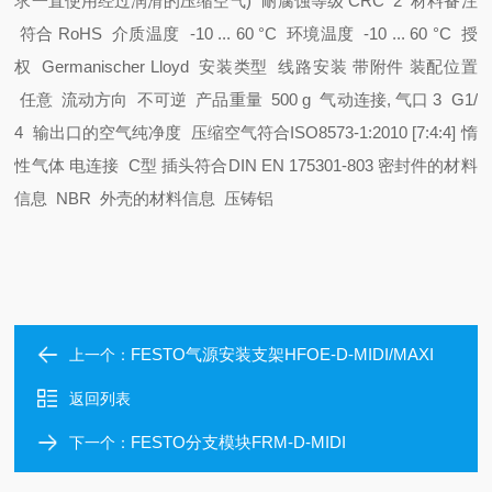
求一直使用经过润滑的压缩空气)
耐腐蚀等级 CRC 2
材料备注
符合 RoHS
介质温度 -10 ... 60 °C
环境温度 -10 ... 60 °C
授
权 Germanischer Lloyd
安装类型 线路安装
带附件
装配位置
任意
流动方向 不可逆
产品重量 500 g
气动连接, 气口 3 G1/
4
输出口的空气纯净度 压缩空气符合ISO8573-1:2010 [7:4:4]
惰
性气体
电连接 C型
插头
符合DIN EN 175301-803
密封件的材料
信息 NBR
外壳的材料信息 压铸铝
FESTO气源安装支架HFOE-D-MIDI/MAXI
上一个：
返回列表
FESTO分支模块FRM-D-MIDI
下一个：