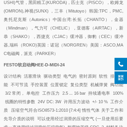
USHI)气管，黑田精工(KURODA)，匹士克（PISCO），欧姆龙
(OMRON),神视(SUNX) ，三丰（Mitutoyo）
韩国:TPC，PMC,
奥托尼克斯（Autonics）
中国台湾:长拓（CHANTO），金器
（Mindman），气力可（CHELIC），亚德客（AIRTAC），新
恭（SHAKO），西捷克（CJAC）缓冲器，御豹（CEC）缓冲
器,瑞科（ROKO)
英国：诺冠（NORGREN）
美国：ASCO,MA
C电磁阀，派克（PARKER）
FESTO软启动阀HEE-D-MIDI-24
设计结构 活塞滑块
驱动类型 电气的
密封原则 软性
排气功
能 不可节流
手控装置 位置锁定
复位类型 机械弹簧
阀功能
3/2 常闭， 单电控
工作压力 2.5 ... 16 bar
持续通电率 100%
线圈的特性参数 24V DC: 3W
许用压力波动 +/- 10 %
工作介
质 压缩空气符合ISO8573-1:2010 [7:4:4]
惰性气体
关于工作和
先导介质的说明 可以使用经过润滑的压缩空气 (一旦使用后要