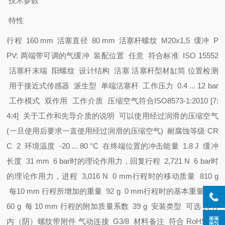
技术参数
特性
行程 160 mm
活塞直径 80 mm
活塞杆螺纹 M20x1,5
缓冲 P
PV: 两端带可调的气缓冲
装配位置 任意
符合标准 ISO 15552
活塞杆末端 阳螺纹
设计结构 活塞
活塞杆
型材缸筒
位置检测
用于接近式传感器
派生型 单端活塞杆
工作压力 0.4 ... 12 bar
工作模式 双作用
工作介质 压缩空气符合ISO8573-1:2010 [7:
4:4]
关于工作和先导介质的说明 可以使用经过润滑的压缩空气
(一旦使用后要求一直使用经过润滑的压缩空气)
耐腐蚀等级 CR
C 2
环境温度 -20 ... 80 °C
在终端位置的冲击能量 1.8 J
缓冲
长度 31 mm
6 bar时的理论作用力，回复行程 2,721 N
6 bar时
的理论作用力，进程 3,016 N
0 mm行程时的移动质量 810 g
每10 mm 行程所增加的重量 92 g
0 mm行程时的基本重量 2,6
60 g
每 10 mm 行程的附加质量系数 39 g
安装类型 可选
具有
内（阴）螺纹
带附件
气动连接 G3/8
材料备注 符合 RoHS
盖