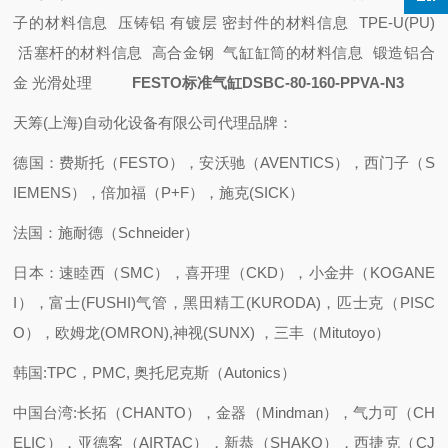
子的材料信息 压铸铝
有镀层
密封件的材料信息 TPE-U(PU)
活塞杆的材料信息 高合金钢
气缸缸筒的材料信息 锻造铝合
金
光滑处理
FESTO标准气缸DSBC-80-160-PPVA-N3
天筹(上海)自动化设备有限公司代理品牌：
德国：费斯托（FESTO），安沃驰（AVENTICS），西门子（S
IEMENS），倍加福（P+F），施克(SICK）
法国：施耐德（Schneider）
日本：速睦西（SMC），喜开理（CKD），小金井（KOGANE
I），富士(FUSHI)气管，黑田精工(KURODA)，匹士克（PISC
O），欧姆龙(OMRON),神视(SUNX) ，三丰（Mitutoyo）
韩国:TPC，PMC, 奥托尼克斯（Autonics）
中国台湾:长拓（CHANTO），金器（Mindman），气力可（CH
ELIC），亚德客（AIRTAC），新恭（SHAKO），西捷克（CJ