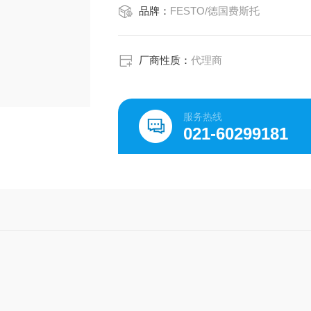
品牌：
FESTO/德国费斯托
气动连接, 气口 1 G1/4
气动连接, 气口 2 G1/4
调节元件 凸缘螺丝
安装类型 可选
厂商性质：
代理商
前面板安装
服务热线
021-60299181