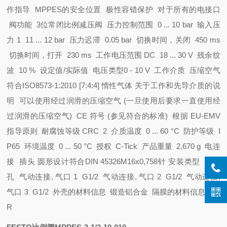
作指导 MPPES的安全位置
极性容错保护 对于所有的电接口
阀功能 3位常闭比例减压阀
压力控制范围 0 ... 10 bar
输入压
力 1 11 ... 12 bar
压力迟滞 0.05 bar
切换时间，关闭 450 ms
切换时间，打开 230 ms
工作电压范围 DC 18 ... 30 V
残余纹
波 10 %
设定值/实际值 电压类型0 - 10 V
工作介质 压缩空气
符合ISO8573-1:2010 [7:4:4]
惰性气体
关于工作和先导介质的说
明 可以使用经过润滑的压缩空气 (一旦使用后要求一直使用经
过润滑的压缩空气)
CE 符号 (参见符合的标准) 根据 EU-EMV
指导原则
耐腐蚀等级 CRC 2
介质温度 0 ... 60 °C
防护等级 I
P65
环境温度 0 ... 50 °C
授权 C-Tick
产品重量 2,670 g
电连
接 插头
圆形设计
符合DIN 45326
M16x0,75
8针
安装类型 带通
孔
气动连接, 气口 1 G1/2
气动连接, 气口 2 G1/2
气动连接,
气口 3 G1/2
外壳的材料信息 锻造铝合金
隔膜的材料信息 NB
R