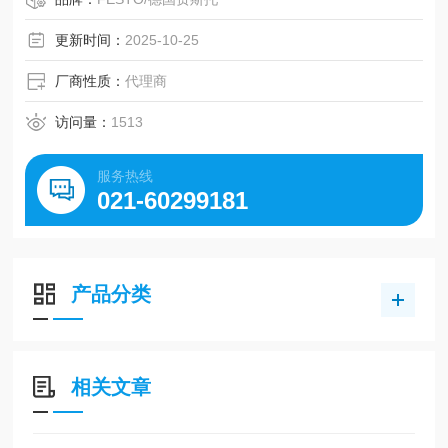
第二滑块, 位于右侧时作为标准
工作压力 2 ... 8 bar
更新时间：
2025-10-25
工作模式 双作用
ATEX 类气体 II 3G
厂商性质：
代理商
燃爆防护型气体 c T4 X
ATEX 类粉尘 II 3D
访问量：
1513
燃爆防护型粉尘
服务热线
021-60299181
产品分类
相关文章