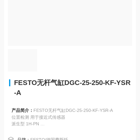
FESTO无杆气缸DGC-25-250-KF-YSR
-A
产品简介：
FESTO无杆气缸DGC-25-250-KF-YSR-A
位置检测 用于接近式传感器
派生型 1H-PN
具有防护的循环滚珠轴承导向
第二滑块, 位于左侧时作为标准
品牌：
FESTO/德国费斯托