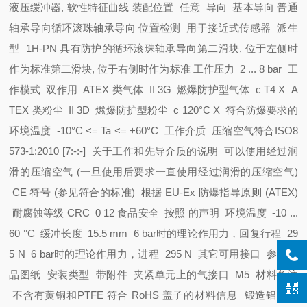
液压缓冲器, 软性特征曲线
装配位置 任意
导向 基本导向
普通
轴承导向
循环滚珠轴承导向
位置检测 用于接近式传感器
派生
型 1H-PN
具有防护的循环滚珠轴承导向
第二滑块, 位于左侧时
作为标准
第二滑块, 位于右侧时作为标准
工作压力 2 ... 8 bar
工
作模式 双作用
ATEX 类气体 II 3G
燃爆防护型气体 c T4 X
A
TEX 类粉尘 II 3D
燃爆防护型粉尘 c 120°C X
符合防爆要求的
环境温度 -10°C <= Ta <= +60°C
工作介质 压缩空气符合ISO8
573-1:2010 [7:-:-]
关于工作和先导介质的说明 可以使用经过润
滑的压缩空气 (一旦使用后要求一直使用经过润滑的压缩空气)
CE 符号 (参见符合的标准) 根据 EU-Ex 防爆指导原则 (ATEX)
耐腐蚀等级 CRC 0
1
2
食品安全 按照 的声明
环境温度 -10 ...
60 °C
缓冲长度 15.5 mm
6 bar时的理论作用力，回复行程 29
5 N
6 bar时的理论作用力，进程 295 N
其它可用接口 参见产
品图纸
安装类型 带附件
夹紧单元上的气接口 M5
材料备注
不含有黄铜和PTFE
符合 RoHS
盖子的材料信息 锻造铝合金