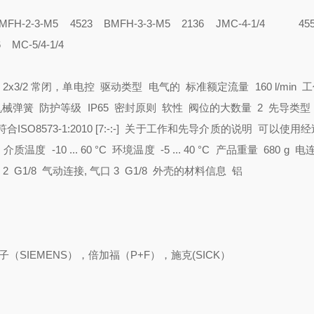
BMFH-2-3-M5
4523 BMFH-3-3-M5
2136 JMC-4-1/4
45
6 MC-5/4-1/4
2x3/2 常闭，单电控
驱动类型 电气的
标准额定流量 160 l/min
工
机械弹簧
防护等级 IP65
密封原则 软性
阀位的大数量 2
先导类型
8573-1:2010 [7:-:-]
关于工作和先导介质的说明 可以使用经
)
介质温度 -10 ... 60 °C
环境温度 -5 ... 40 °C
产品重量 680 g
电
2 G1/8
气动连接, 气口 3 G1/8
外壳的材料信息 铝
（SIEMENS），倍加福（P+F），施克(SICK）