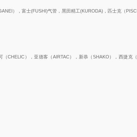
EI），富士(FUSHI)气管，黑田精工(KURODA)，匹士克（PIS
可（CHELIC），亚德客（AIRTAC），新恭（SHAKO），西捷克（