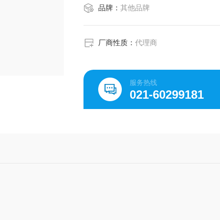
品牌：
其他品牌
驱动类型 电气的
标准额定流量 160 l/min
工作压力 -0.95 ... 7 bar
设计结构 带弹簧复位的提升阀
厂商性质：
代理商
复位类型 机械弹簧
防护等级 IP65
密封原则 软性
服务热线
阀位的大数量 2
021-60299181
先导类型 直接
功耗