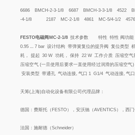
6686 BMCH-2-3-1/8
6687 BMCH-3-3-1/8
4522 
-4-1/8
2187 MC-2-1/8
4861 MC-5/4-1/2
457
FESTO电磁阀MC-2-1/8
技术参数
特性 特性
阀功能 
0.95 ... 7 bar
设计结构 带弹簧复位的提升阀
复位类型 
耗， 提起 30 W
功耗， 保持 22 W
工作介质 压缩空气符合ISO
压缩空气 (一旦使用后要求一直使用经过润滑的压缩空气
安装类型 带通孔
气动连接, 气口 1 G1/4
气动连接, 气口 
天筹(上海)自动化设备有限公司代理品牌：
德国：费斯托（FESTO），安沃驰（AVENTICS），西门子
法国：施耐德（Schneider）