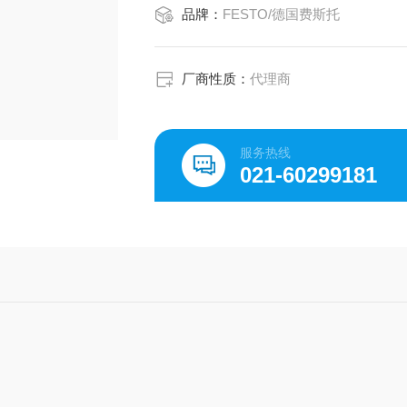
品牌：
FESTO/德国费斯托
防护等级 IP67
to IEC 60529
环境温度 -20 ... 80 °C
产品重量 170 g
厂商性质：
代理商
电连接 插头插座
A型
电缆结构 3 x 0,75 mm²
服务热线
电缆直
021-60299181