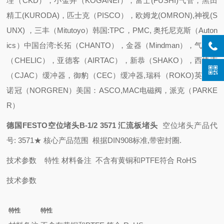
理（CKD），小金井（KOGANEI），富士(FUSHI)气管，黑田
精工(KURODA)，匹士克（PISCO），欧姆龙(OMRON),神视(S
UNX) ，三丰（Mitutoyo）
韩国:TPC，PMC, 奥托尼克斯（Auton
ics）
中国台湾:长拓（CHANTO），金器（Mindman），气力可
（CHELIC），亚德客（AIRTAC），新恭（SHAKO），西捷克
（CJAC）缓冲器，御豹（CEC）缓冲器,瑞科（ROKO)
英国：
诺冠（NORGREN）
美国：ASCO,MAC电磁阀，派克（PARKE
R）
德国FESTO空位堵头B-1/2 3571 汇流板堵头
空位堵头
产品代
号: 3571
★ 核心产品范围
根据DIN908标准,带密封圈.
技术参数
特性
材料备注 不含有黄铜和PTFE
符合 RoHS
技术参数
特性
特性