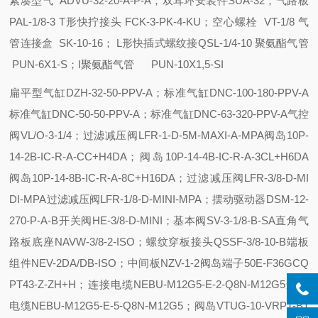
紧凑型气 ADVU-32-20-A-P-A；
双耳环安装件SUA-32；气路板
PAL-1/8-3
T形快拧接头 FCK-3-PK-4-KU；空心螺栓 VT-1/8
气
管连接盒 SK-10-16； L形快插式螺纹接QSL-1/4-10
聚氨酯气管
PUN-6X1-S；I聚氨酯气管 PUN-10X1,5-SI
扁平型气缸DZH-32-50-PPV-A；标准气缸DNC-100-180-PPV-A
标准气缸DNC-50-50-PPV-A；标准气缸DNC-63-320-PPV-A
气控
阀VL/O-3-1/4；过滤减压阀LFR-1-D-5M-MAXI-A-MPA
阀岛10P-
14-2B-IC-R-A-CC+H4DA；阀岛10P-14-4B-IC-R-A-3CL+H6DA
阀岛10P-14-8B-IC-R-A-8C+H16DA；过滤减压阀LFR-3/8-D-MI
DI-MPA
过滤减压阀LFR-1/8-D-MINI-MPA；摆动驱动器DSM-12-
270-P-A-B
开关阀HE-3/8-D-MINI；基本阀SV-3-1/8-B-SA
直角气
路板底座NAVW-3/8-2-ISO；螺纹穿板接头QSSF-3/8-10-B
端板
组件NEV-2DA/DB-ISO；中间板NZV-1-2
阀岛端子50E-F36GCQ
PT43-Z-ZH+H；连接电缆NEBU-M12G5-E-2-Q8N-M12G5
连接
电缆NEBU-M12G5-E-5-Q8N-M12G5；阀岛VTUG-10-VRPT-B1