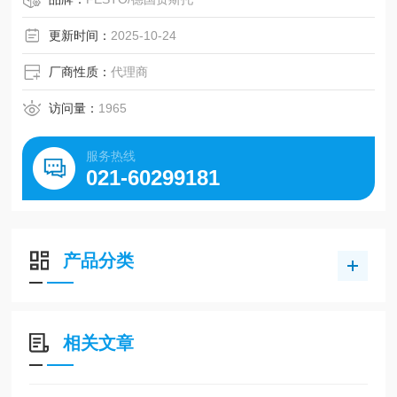
驱动单元的运作模式 连接轭
缓冲 P: 两端带弹性缓冲环/板
更新时间：
2025-10-24
装配位置 任意
导向 循环滚珠轴承导向
厂商性质：
代理商
设计结构 导向
位置检测 用于接近式传感器
访问量：
1965
工作压力 1.5 ... 10 bar
服务热线
021-60299181
产品分类
相关文章