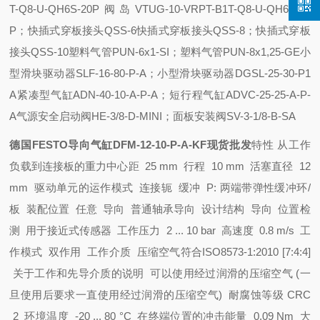
T-Q8-U-QH6S-20P
阀岛VTUG-10-VRPT-B1T-Q8-U-QH6S-24
P；快插式穿板接头QSS-6
快插式穿板接头QSS-8；快插式穿板
接头QSS-10
塑料气管PUN-6x1-SI；塑料气管PUN-8x1,25-GE
小
型滑块驱动器SLF-16-80-P-A；小型滑块驱动器DGSL-25-30-P1
A
紧凑型气缸ADN-40-10-A-P-A；短行程气缸ADVC-25-25-A-P-
A
气源安全启动阀HE-3/8-D-MINI；面板安装阀SV-3-1/8-B-SA
德国FESTO导向气缸DFM-12-10-P-A-KF现货批发
特性
从工作
负载到连接板的重力中心距 25 mm
行程 10 mm
活塞直径 12
mm
驱动单元的运作模式 连接轭
缓冲 P: 两端带弹性缓冲环/
板
装配位置 任意
导向 普通轴承导向
设计结构 导向
位置检
测 用于接近式传感器
工作压力 2 ... 10 bar
高速度 0.8 m/s
工
作模式 双作用
工作介质 压缩空气符合ISO8573-1:2010 [7:4:4]
关于工作和先导介质的说明 可以使用经过润滑的压缩空气 (一
旦使用后要求一直使用经过润滑的压缩空气)
耐腐蚀等级 CRC
2
环境温度 -20 ... 80 °C
在终端位置的冲击能量 0.09 Nm
大