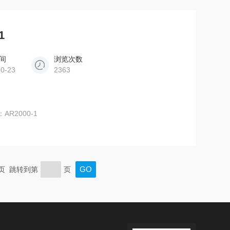
1
间
浏览次数
10-23
2363
R2000-1
末页 跳转到第
页