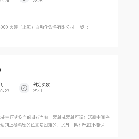
10-24
2825
R3000 天筹（上海）自动化设备有限公司 ：魏 ：
0
间
浏览次数
10-23
2541
位中封式或中压式换向阀进行气缸（双轴或双轴可调）活塞中间停
想达到正确精密的位置是困难的。另外，阀和气缸不能保证
止位置。想长时间保持在停止，应采用其他方式。