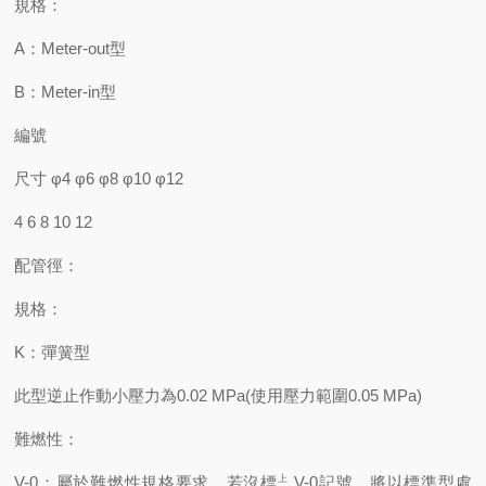
規格：
A：Meter-out型
B：Meter-in型
編號
尺寸 φ4 φ6 φ8 φ10 φ12
4 6 8 10 12
配管徑：
規格：
K：彈簧型
此型逆止作動小壓力為0.02 MPa(使用壓力範圍0.05 MPa)
難燃性：
V-0：屬於難燃性規格要求，若沒標㆖V-0記號，將以標準型處