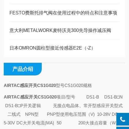
FESTO费斯托排气阀在使用过程中的特点和注意事项
意大利METALWORK麦特沃克300先导操作减压阀
日本OMRON圆柱型接近传感器E2E（-Z）
产品介绍
AIRTAC感应开关CS1G020
型号
CS1G020
规格
AIRTAC感应开关CS1G020
项目/型号 DS1-B DS1-B□N
DS1-B□P
开关逻辑 无接点电晶体、常开型
感应开关型式
二线式 NPN型 PNP型
使用电压范围（V) 10-28V DC
5-30V DC
大开关电流(MA) 50 200
大接点容量（W） M