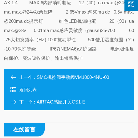
AX.1.4 MAX.6
内部消耗电流 12（40）ua max.@24v 15
ma max.@24v
残余压降 2.65Vmax.@50ma dc 0.5v max.
@200ma dc
提示灯 红色LED
拽漏电流 20（90）ua
max.@28v 0.01ma max
感应灵敏度（gauss)25-700 60
-75
大切换频率（HZ) 1000
抗动掣性 500
使用温度范围（℃)
-10-70
保护等级 IP67(NEMA6)
保护回路 电源极性反
向保护、突波吸收保护、输出短路保护
SMC机控阀手动阀VM1000-4NU-00
上一个：
返回列表
AIRTAC感应开关CS1-E
下一个：
在线留言