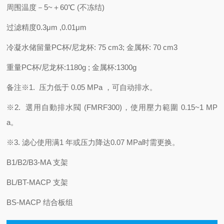
周围温度
－5~＋60℃ (不冻结)
过滤精度
0.3μm ,0.01μm
冷凝水储留量
PC杯/尼龙杯: 75 cm3; 金属杯: 70 cm3
重量
PC杯/尼龙杯:1180g ; 金属杯:1300g
备注
※1. 压力低于 0.05 MPa ，可自动排水。
※2. 選用自動排水閥 (FMRF300)，使用壓力範圍 0.15~1 MP
a。
※3. 滤心使用满1 年或压力降达0.07 MPa时需更换。
B1/B2/B3-MA 支架
BL/BT-MACP 支架
BS-MACP 结合板组