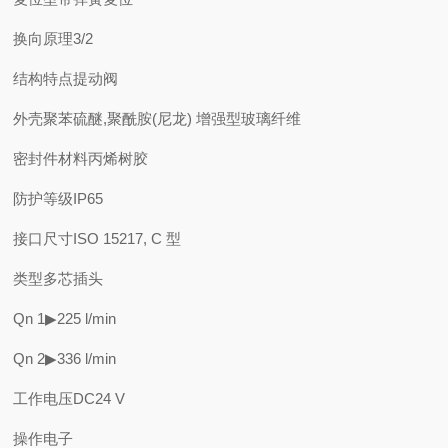
换向原理
3/2
结构特点
提动阀
外壳
聚苯硫醚,聚酰胺(尼龙) 增强型玻璃纤维
密封件材料
丙烯树胶
防护等级
IP65
接口尺寸
ISO 15217, C 型
类型
多芯插头
Qn 1▶2
25 l/min
Qn 2▶3
36 l/min
工作电压DC
24 V
操作
电子