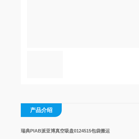
产品介绍
瑞典PIAB派亚博真空吸盘0124515包袋搬运