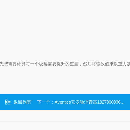
先您需要计算每一个吸盘需要提升的重量，然后将该数值乘以重力加速
返回列表
下一个：
Aventics安沃驰消音器1827000006安装配件