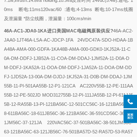
7.1w;inrush:14.8va holding:10.9va
反应时间 24vdc(5.4w):通电: 1
0ms 断电:11ms
120vac/60 :通电:4-13ms 断电:10-17ms
线圈
及泄漏量 *防尘线圈，泄漏量：100cmз/min
46A-AC1-JDA0-1KA进口美国MAC电磁阀原装供应
?
46A-AC2-
JAA0-1JT
46A-LSA-AC-JDCP-1FA 24VDC
47A-SDO-HDAA-1B
A
48A-AMA-000-GDFA-1KA
48B-AMA-000-GDK0-1KJ
52A-11-C
0A-DM-DDFJ-1JB
52A-11-COA-DM-DDAJ-1JM
52A-11-D0A-D
M-DDFJ-1KA
52A-11-DOA-DM-DDFJ-1JA
52A-11-DOA-DM-DD
FJ-1JD
52A-13-00A-DM-DJDJ-1KJ
52A-31-D0B-DM-DDAJ-1JM
55B-11-PI-501AA
55B-12-P1-121CA AC220V
55B-12-PE-111AA
55B-12-PE-502JD MOD3127
55B-12-PI-111JA
55B-12-PI-611JJ
5
5B-12-RA
55B-13-PI-121BA
56C-12-501CC
56C-16-121BA
56C-1
8-611BA
56C-18-611JB
56C-36-121BA
56C-36-591CD
56C-36-61
1JM
56C-37-121JA 220VAC
56C-37-501BA
56C-38-501JM
56C-
63-121BA
56C-63-121JB
56C-76-501BA
57D-52-RA
57D-53-RA
57