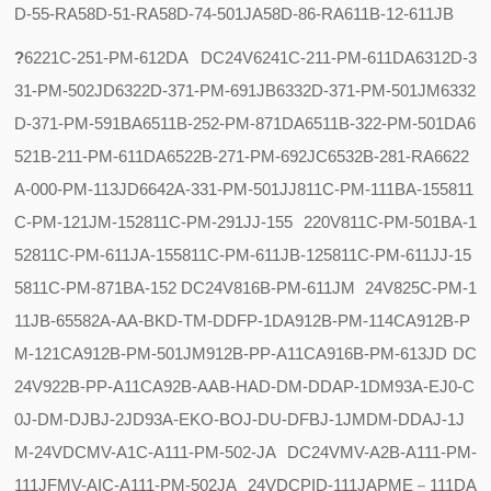
D-55-RA
58D-51-RA
58D-74-501JA
58D-86-RA
611B-12-611JB
?
6221C-251-PM-612DA DC24V
6241C-211-PM-611DA
6312D-3
31-PM-502JD
6322D-371-PM-691JB
6332D-371-PM-501JM
6332
D-371-PM-591BA
6511B-252-PM-871DA
6511B-322-PM-501DA
6
521B-211-PM-611DA
6522B-271-PM-692JC
6532B-281-RA
6622
A-000-PM-113JD
6642A-331-PM-501JJ
811C-PM-111BA-155
811
C-PM-121JM-152
811C-PM-291JJ-155 220V
811C-PM-501BA-1
52
811C-PM-611JA-155
811C-PM-611JB-125
811C-PM-611JJ-15
5
811C-PM-871BA-152 DC24V
816B-PM-611JM 24V
825C-PM-1
11JB-655
82A-AA-BKD-TM-DDFP-1DA
912B-PM-114CA
912B-P
M-121CA
912B-PM-501JM
912B-PP-A11CA
916B-PM-613JD DC
24V
922B-PP-A11CA
92B-AAB-HAD-DM-DDAP-1DM
93A-EJ0-C
0J-DM-DJBJ-2JD
93A-EKO-BOJ-DU-DFBJ-1JM
DM-DDAJ-1J
M-24VDC
MV-A1C-A111-PM-502-JA DC24V
MV-A2B-A111-PM-
111JF
MV-AIC-A111-PM-502JA 24VDC
PID-111JA
PME－111DA