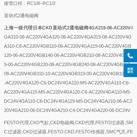
接管口径：RC1/8~RC1/2
直动式2通电磁阀
上海一级代理日本CKD直动式2通电磁阀4GA219-06-AC220V
4
GA310-08-AC220V
4GA320-08-AC220V
4GA319-08-AC220V
4G
A310-C6-AC220V
4GB110-06-AC220V
4GA119-00-AC220V
4GB
120-06-AC220V
4GB140-06-AC220V
4GB210-08-AC220V
4GB21
9-00-AC220V
4GB220-08-AC220V
4GB240-08-AC220V
4GB310-
08-AC220V
4GB310-10-AC220V
4GB319-00-AC220V
4GB320-08
-AC220V
4GA120-C6-DC24V
4GA110-M5-AC220V
4GA110-C6-
AC220V
4GA119-M5-AC220V
4GA120-C6-AC220V
4GA110-M5-
DC24V
4GA110-C6-DC24V
4GA119-M5-DC24V
4GA210-06-AC2
20V
4GA210-06-DC24V
4GA210-C4-DC24V
4GA220-06-DC24V
FESTO代理,CKD气缸,CKD电磁阀,CKD代理,FESTO过滤器,SM
C过滤器,CKD过滤器,FESTO,CKD,FESTO传感器,SMC气爪,FE