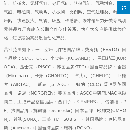
缸、机械夹、无杆气缸、导杆气缸、阻挡气缸、气动滑台、摆动
气缸、电磁阀、气动阀、机械阀、比例阀、空气处理类、精密减
压阀、快速接头、气管、吸盘、传感器、缓冲器压力开关等气动
元件品牌厂商建立长期合作伙伴关系。为广大客户提供优势价
格，短货期的高品质自动化产品。
营业范围如下：
一、空压元件
德国品牌：费斯托（FESTO）
日
本品牌：SMC、CKD、小金井（KOGANEI）、黑田精工(KUR
ODA)、匹士克（PISCO）
韩国品牌:TPC
中国台湾品牌：金器
（Mindman）、长拓（CHANTO）、气力可（CHELIC）、亚德
客（AIRTAC）、新恭（SHAKO）、御豹（CEC）缓冲器
英国
品牌：诺冠（NORGREN）
美国品牌：ASCO电磁阀,MAC电磁
阀
二、工控产品
德国品牌：西门子（SIEMENS）、倍加福（P
F）
法国品牌：施耐德（Schneider）
日本品牌：欧姆龙(OMRO
N)、神视(SUNX)、三菱（MITSUBISHI）
韩国品牌：奥托尼克
斯（Autonics）
中国台湾品牌：瑞科（ROKO）