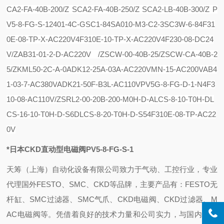
CA2-FA-40B-200/Z
SCA2-FA-40B-250/Z
SCA2-LB-40B-300/Z
P
V5-8-FG-S-1
2401-4C-G
SC1-8
4SA010-M3-C2-3
SC3W-6-8
4F31
0E-08-TP-X-AC220V
4F310E-10-TP-X-AC220V
4F230-08-DC24
V/Z
AB31-01-2-D-AC220V /Z
SCW-00-40B-25/Z
SCW-CA-40B-2
5/Z
KML50-2C-A-0
ADK12-25A-03A-AC220V
MN-15-AC200V
AB4
1-03-7-AC380V
ADK21-50F-B3L-AC110V
PV5G-8-FG-D-1-N
4F3
10-08-AC110V/Z
SRL2-00-20B-200-M0H-D-A
LCS-8-10-T0H-D
L
CS-16-10-T0H-D-S6D
LCS-8-20-T0H-D-S5
4F310E-08-TP-AC22
0V
*日本CKD直动型电磁阀PV5-8-FG-S-1
天筹（上海）自动化设备有限公司致力于气动、工控行业，专业
代理国外FESTO、SMC、CKD等品牌，主要产品有：FESTO无
杆缸、SMC过滤器、SMC气爪、CKD电磁阀、CKD过滤器、M
AC电磁阀等。凭借着良好的技术力量和公司实力，与国内外气