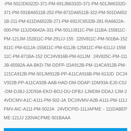
-PM-502JD
6322D-371-PM-691JB
6332D-371-PM-501JM
6332D-
371-PM-591BA
6511B-252-PM-871DA
6511B-322-PM-501DA
652
1B-211-PM-611DA
6522B-271-PM-692JC
6532B-281-RA
6622A-
000-PM-113JD
6642A-331-PM-501JJ
811C-PM-111BA-155
811C-
PM-121JM-152
811C-PM-291JJ-155 220V
811C-PM-501BA-152
811C-PM-611JA-155
811C-PM-611JB-125
811C-PM-611JJ-155
8
11C-PM-871BA-152 DC24V
816B-PM-611JM 24V
825C-PM-111
JB-655
82A-AA-BKD-TM-DDFP-1DA
912B-PM-114CA
912B-PM-
121CA
912B-PM-501JM
912B-PP-A11CA
916B-PM-613JD DC24
V
922B-PP-A11CA
92B-AAB-HAD-DM-DDAP-1DM
93A-EJ0-C0J
-DM-DJBJ-2JD
93A-EKO-BOJ-DU-DFBJ-1JM
DM-DDAJ-1JM-2
4VDC
MV-A1C-A111-PM-502-JA DC24V
MV-A2B-A111-PM-111J
F
MV-AIC-A111-PM-502JA 24VDC
PID-111JA
PME－111DABE
P
ME-121JJ 220VAC
PME-501BAAA