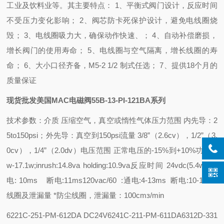
工业及饮料业等。其主要特点： 1、平衡式阀门设计，反应时间
不受压力变化影响； 2、阀芯防卡死保护设计，避免电线圈烧
毁； 3、电线圈吸力大，确保动作快速、； 4、自动补偿磨损，
增长阀门的使用寿命； 5、电线圈与空气隔离，增长线圈的寿
命； 6、大小口径齐备，M5-2 1/2 制式任选； 7、提供18个月的
质量保证
现货批发美国MAC电磁阀55B-13-PI-121BA系列
技术参数：
介质 压缩空气，真空或惰性气体
压力范围 内先导：2
5to150psi；外先导：真空到150psi
流量 3/8”（2.6cv），1/2”（3.
0cv），1/4”（2.0dv）
电压范围 正常电压的-15%到+10%
功耗 1
w-17.1w;inrush:14.8va holding:10.9va
反应时间 24vdc(5.4w):通
电: 10ms 断电:11ms
120vac/60 :通电:4-13ms 断电:10-17ms
线圈及泄漏量 *防尘线圈，泄漏量：100cmз/min
6221C-251-PM-612DA DC24V
6241C-211-PM-611DA
6312D-331